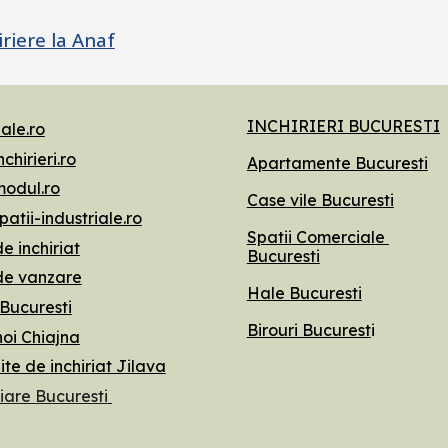
iriere la Anaf
INCHIRIERI BUCURESTI
ale.ro
chirieri.ro
Apartamente Bucuresti
odul.ro
Case vile Bucuresti
atii-industriale.ro
Spatii Comerciale
e inchiriat
Bucuresti
de vanzare
Hale Bucuresti
 Bucuresti
Birouri Bucurest
i
oi Chiajna
te de inchiriat Jilava
iare Bucuresti