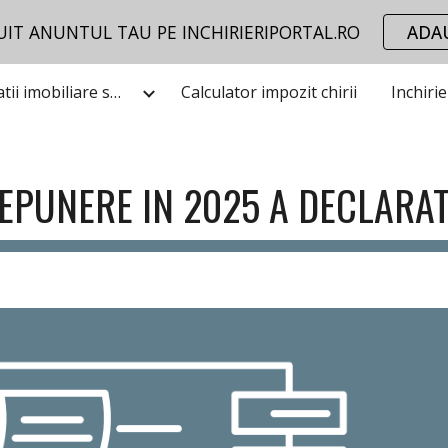
UIT ANUNTUL TAU PE INCHIRIERIPORTAL.RO
ADA
ip to main content
Skip to navigat
Utile informatii imobiliare stiri
Calculator impozit chirii
Inchiri
EPUNERE IN 2025 A DECLARATI