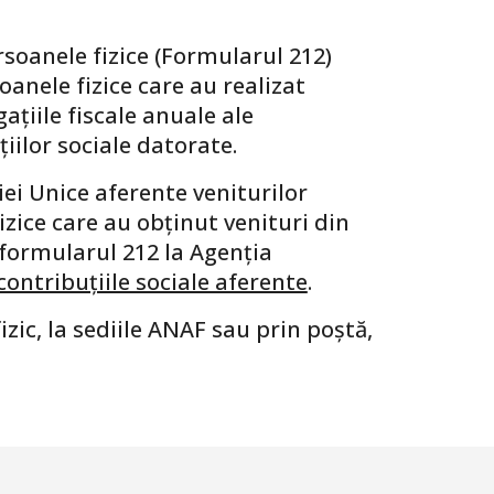
rsoanele fizice (Formularul 212)
anele fizice care au realizat
gațiile fiscale anuale ale
țiilor sociale datorate.
ei Unice aferente veniturilor
zice care au obținut venituri din
 formularul 212 la Agenția
contribuțiile sociale aferente
.
ic, la sediile ANAF sau prin poștă,