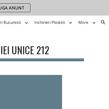
UGA ANUNT
ion
eri Bucuresti
Inchirieri Ploiesti
More
EI UNICE 212