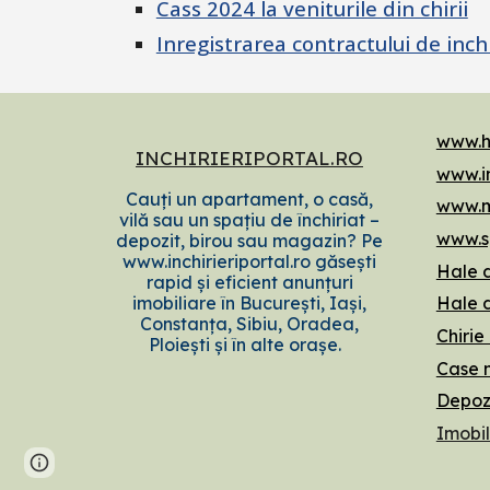
Cass 2024 la veniturile din chirii
Inregistrarea contractului de inch
www.h
INCHIRIERIPORTAL.RO
www.in
Cauți un apartament, o casă,
www.m
vilă sau un spațiu de închiriat –
www.sp
depozit, birou sau magazin? Pe
www.inchirieriportal.ro găsești
Hale d
rapid și eficient anunțuri
imobiliare în București, Iași,
Hale 
Constanța, Sibiu, Oradea,
Chirie
Ploiești și în alte orașe.
Case n
Depozi
Imobil
Page
Google Sites
Report abuse