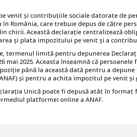
e venit și contribuțiile sociale datorate de pe
 în România, care trebuie depus de către perso
din chirii. Această declarație centralizează obli
area și plata impozitului pe venit și a contribu
are, termenul limită pentru depunerea Declarați
 26 mai 2025. Aceasta înseamnă că persoanele fi
dispoziție până la această dată pentru a depune
ANAF) și pentru a achita impozitul pe venit și
arația Unică poate fi depusă atât în format fiz
ntermediul platformei online a ANAF.