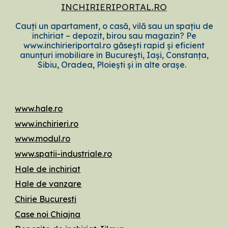
INCHIRIERIPORTAL.RO
Cauți un apartament, o casă, vilă sau un spațiu de
închiriat – depozit, birou sau magazin? Pe
www.inchirieriportal.ro găsești rapid și eficient
anunțuri imobiliare în București, Iași, Constanța,
Sibiu, Oradea, Ploiești și în alte orașe.
www.hale.ro
www.inchirieri.ro
www.modul.ro
www.spatii-industriale.ro
Hale de inchiriat
Hale de vanzare
Chirie Bucuresti
Case noi Chiajna