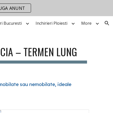
UGA ANUNT
ion
eri Bucuresti
Inchirieri Ploiesti
More
ACIA – TERMEN LUNG
mobilate sau nemobilate, ideale