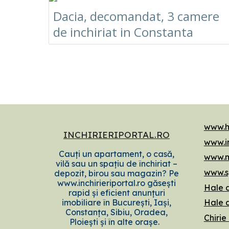
Dacia, decomandat, 3 camere
de inchiriat in Constanta
www.h
INCHIRIERIPORTAL.RO
www.in
Cauți un apartament, o casă,
www.m
vilă sau un spațiu de închiriat –
www.sp
depozit, birou sau magazin? Pe
www.inchirieriportal.ro găsești
Hale d
rapid și eficient anunțuri
imobiliare în București, Iași,
Hale 
Constanța, Sibiu, Oradea,
Chirie
Ploiești și în alte orașe.