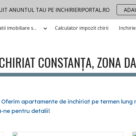
UIT ANUNTUL TAU PE INCHIRIERIPORTAL.RO
ADA
ip to main content
Skip to navigat
Utile informatii imobiliare stiri
Calculator impozit chirii
Inchiri
CHIRIAT CONSTANȚA, ZONA D
? Oferim apartamente de inchiriat pe termen lung 
-ne pentru detalii!