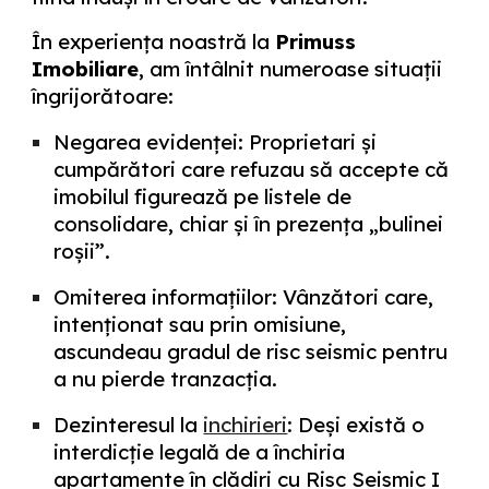
În experiența noastră la
Primuss
Imobiliare
, am întâlnit numeroase situații
îngrijorătoare:
Negarea evidenței:
Proprietari și
cumpărători care refuzau să accepte că
imobilul figurează pe listele de
consolidare, chiar și în prezența „bulinei
roșii”.
Omiterea informațiilor:
Vânzători care,
intenționat sau prin omisiune,
ascundeau gradul de risc seismic pentru
a nu pierde tranzacția.
Dezinteresul la
inchirieri
:
Deși există o
interdicție legală de a închiria
apartamente în clădiri cu Risc Seismic I