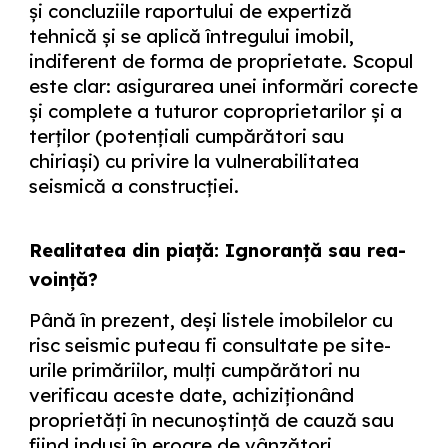
și concluziile raportului de expertiză
tehnică și se aplică întregului imobil,
indiferent de forma de proprietate. Scopul
este clar: asigurarea unei informări corecte
și complete a tuturor coproprietarilor și a
terților (potențiali cumpărători sau
chiriași) cu privire la vulnerabilitatea
seismică a construcției.
Realitatea din piață: Ignoranță sau rea-
voință?
Până în prezent, deși listele imobilelor cu
risc seismic puteau fi consultate pe site-
urile primăriilor, mulți cumpărători nu
verificau aceste date, achiziționând
proprietăți în necunoștință de cauză sau
fiind induși în eroare de vânzători.